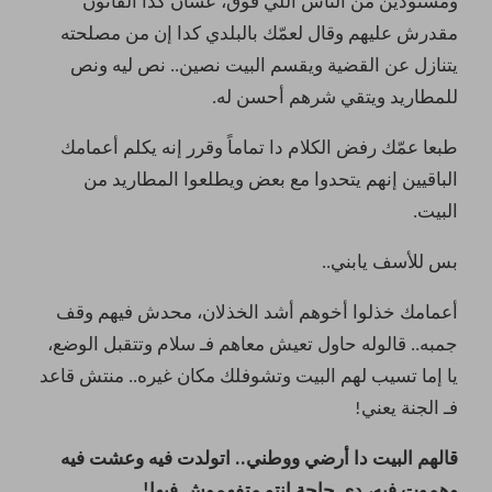
ومسنودين من الناس اللي فوق، عشان كدا القانون
مقدرش عليهم وقال لعمّك بالبلدي كدا إن من مصلحته
يتنازل عن القضية ويقسم البيت نصين.. نص ليه ونص
للمطاريد ويتقي شرهم أحسن له.
طبعا عمّك رفض الكلام دا تماماً وقرر إنه يكلم أعمامك
الباقيين إنهم يتحدوا مع بعض ويطلعوا المطاريد من
البيت.
بس للأسف يابني..
أعمامك خذلوا أخوهم أشد الخذلان، محدش فيهم وقف
جمبه.. قالوله حاول تعيش معاهم فـ سلام وتتقبل الوضع،
يا إما تسيب لهم البيت وتشوفلك مكان غيره.. منتش قاعد
فـ الجنة يعني!
قالهم البيت دا أرضي ووطني.. اتولدت فيه وعشت فيه
وهموت فيه، دي حاجة إنتو متفهموش فيها!