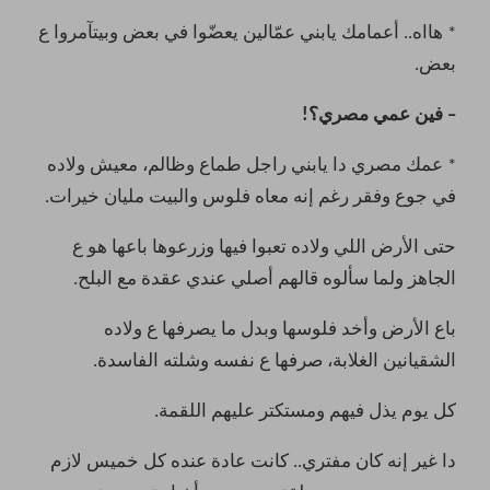
* هااه.. أعمامك يابني عمّالين يعضّوا في بعض وبيتآمروا ع
بعض.
– فين عمي مصري؟!
* عمك مصري دا يابني راجل طماع وظالم، معيش ولاده
في جوع وفقر رغم إنه معاه فلوس والبيت مليان خيرات.
حتى الأرض اللي ولاده تعبوا فيها وزرعوها باعها هو ع
الجاهز ولما سألوه قالهم أصلي عندي عقدة مع البلح.
باع الأرض وأخد فلوسها وبدل ما يصرفها ع ولاده
الشقيانين الغلابة، صرفها ع نفسه وشلته الفاسدة.
كل يوم يذل فيهم ومستكتر عليهم اللقمة.
دا غير إنه كان مفتري.. كانت عادة عنده كل خميس لازم