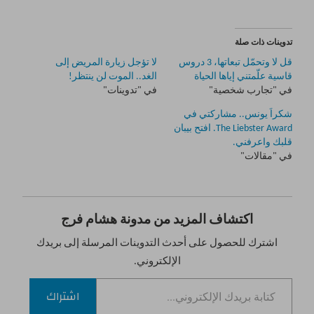
تدوينات ذات صلة
قل لا وتحمّل تبعاتها، 3 دروس
لا تؤجل زيارة المريض إلى
قاسية علّمتني إياها الحياة
الغد.. الموت لن ينتظر!
في "تجارب شخصية"
في "تدوينات"
شكراً يونس.. مشاركتي في
The Liebster Award. افتح بيبان
قلبك واعرفني.
في "مقالات"
اكتشاف المزيد من مدونة هشام فرج
اشترك للحصول على أحدث التدوينات المرسلة إلى بريدك
الإلكتروني.
كتابة بريدك الإلكتروني...
اشتراك