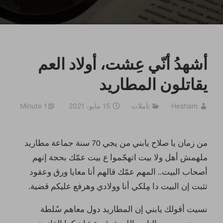
أشهدُ أنّي عِشت، أولاد العم
يقاتلون المطاريد
Hesham
تأملات
15 مايو، 2021
1 Minute
من زمان يا صلاح يابني من يجي 70 سنة جماعة مطاريد
ملهمش أهل ولا بيت اتهجّموا ع بيت عمّك بحجة إنهم
أصحاب البيت.. المهم عمّك قالهم أنا معايا ورق وعقود
تثبت إن البيت دا مِلكي أنا وولادي وهرفع عليكم قضية.
نسيت أقولك يابني إن المطاريد دول معاهم سُلطة