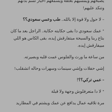
يصبحهم ويمسيهم بعلقة ويسمعهم أخبار تسم بدنهم
وتنكد عليهم!
– لا حول ولا قوة إلا بالله..
طب وعمي سعودي؟؟
* عمك سعودي دا بقى حكايته حكاية.. الراجل بعد ما كان
بتاع ربنا والسبحة مبتفارقش إيده، بقى الكاس هو اللي
مبيفارقش إيده.
من ساعة ما ورث والفلوس عمت قلبه وبصيرته.
إشي حفلات وإشي سينمات وسهرات وحاله اتشقلب!
– عمي تركي؟؟!
* لا دا متعرفلوش وجهة ولا قبلة
مرة تلاقيه عمال يدافع عن عمك ويشتم في المطاريد