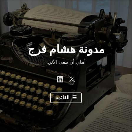
نتقل
لى
لمحتوى
مدونة هشام فرج
أملي أن يبقى الأثر..
linkedin
Twitter
القائمة