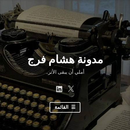
نتقل
لى
لمحتوى
مدونة هشام فرج
أملي أن يبقى الأثر..
linkedin
Twitter
القائمة