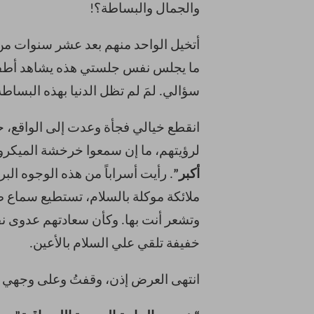
والجمال والبساطة؟!
أتخيل الواحد منهم بعد عشر سنوات من ا
ما يجلس نفس جلستي هذه يشاهد أطفال
سؤالي. لمَ لم تظل الدنيا بهذه البساطة
انقطع خيالي فجأة وعدت إلى الواقع، 
لرؤيتهم، ما إن سمعوا خرخشة الميكروف
أكبر”
. رأيت أسراباً من هذه الوجوه البر
ملائكة موكلة بالسلام، تستطيع سماع ض
وتشعر أنت بها. وكأن سعادتهم عدوى نق
خفيفة تلقي علي السلام بالأعين.
انتهى العرض إذن، وقفتُ وعلى وجهي ا