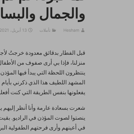
والجمال والبسا
Hesham
تأملات
13 أبريل، 2021
قبل الفطار بدقائق معدودة خرجتُ لأج
منزلنا، فإذا بي أرى صفوف من الأطفال
ينتظرون اللحظة التي يبدأ فيها المؤذن
المشهد اللطيف هذا الذي ذكرني بأيام 
يفعلونها بنفس الطريقة التي كنت أفعلها
شعرت بسعادة عارمة وأنا أنظر إليهم ي
ينصتوا لصوت المؤذن في الراديو. بقي
في أعينهم وأرى فرحتهم الطفولية البر