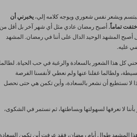
يبتسم ويشعر نفس شعوري ويوجه كلامه إلي،
يخبرني أن
فت تماماً.
أصبح رمضان عادي مثل أي شهر آخر بل أقل من
ل أصبح المشهد الوحيد الدال على أننا في رمضان. المشهد
ضي عليه.
حني كل هذا الشعور بالسعادة والرغبة في حب الحياة. لطالما
بسيطة، ولطالما غفلنا عنها ولم نعطي لأنفسنا الفرصة
اذا لا نستطيع أن نشعر بالسعادة، وأين تكمن هي حتى نحصل
بأننا لا نعرفها لسهولتها وبساطتها، ثم نستمر في الشكوى،
ت هذا المشهد طوال أيام رمضان، فقد عرفت أين تكمن السعادة