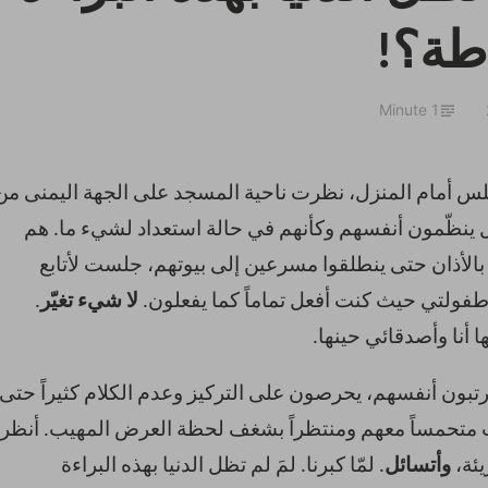
طة؟!
1 Minute
لس أمام المنزل، نظرت ناحية المسجد على الجهة اليمنى من
 ينظّمون أنفسهم وكأنهم في حالة استعداد لشيء ما. هم
 بالأذان حتى ينطلقوا مسرعين إلى بيوتهم، جلست لأتابع
طفولتي حيث كنت أفعل تماماً كما يفعلون.
لا شيء تغيّر
.
 أنا وأصدقائي حينها.
رتبون أنفسهم، يحرصون على التركيز وعدم الكلام كثيراً حتى
ت متحمساً معهم ومنتظراً بشغف لحظة العرض المهيب. أنظر
يئة،
وأتسائل
. لمّا كبرنا. لمَ لم تظل الدنيا بهذه البراءة