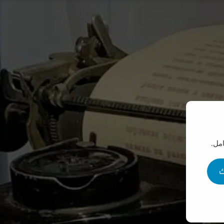
مل.
ك