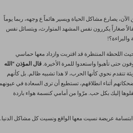
لآن، يصارع مشاكل الحياة ويسير هائماً ع وجهه، ربما يوماً
اً صغاراً يكررون نفس المشهد المتوارث، ويتسائل نفس
 والبراءة؟!
حيث اللحظة المنتظرة قد اقتربت وازداد معها حماسي
ون حتى تأهبوا واستعدوا للمرة الأخيرة.
قال المؤذن “الله
يئة تتقدم نحوي كأنها الحرب، لا هذا تشبيه ظالم. بل كأنهم
حكاتهم أثناء انطلاقهم، تستطيع أن ترى السعادة في عيونهم
لوها إليك بكل حب. مرّوا من أمامي كنسمة هواء باردة
بتسامة عريضة نسيت معها الواقع ونسيت كل مشاكل الدنيا.