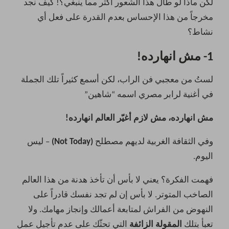
لكن ماذا لو طال هذا الشعور أكثر مما ينبغي؟! كيف نجد
مخرجاً من هذا الإحساس بعدم القدرة على فعل أي
نشاط؟
1- مش انهارده!
لستُ من معجبي فن الراب، لكن أسمع كثيراً تلك الجملة
في أغنية لرابر مصري اسمه “شاهين”
مش انهارده، مش لازم أغيّر العالم انهارده!
وفي الثقافة الغربية لديهم مصطلح
(Not Today)
– ليس
اليوم.
فهمت الفكرة؟ يعني لا بأس أن تأخذ هدنة من هذا العالم
الصاخب المتوتر. لا بأس إن لم تجد نفسك قادراً على
النهوض من الفراش لمتابعة أعمالك وإنجاز مهامك. ولا
تعبأ بتلك
المقولة الزائفة
التي تحثّك على عدم تأجيل عمل