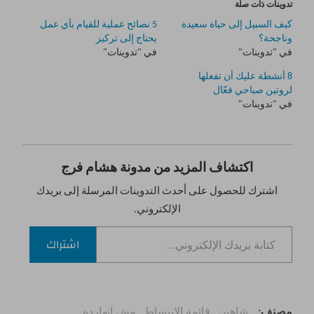
تدوينات ذات صلة
كيف السبيل إلى حياة سعيدة
5 نصائح عملية للقيام بأي عمل
وناجحة؟
يحتاج إلى تركيز
في "تدوينات"
في "تدوينات"
8 أنشطة عليك أن تفعلها
لروتين صباحي فعّال
في "تدوينات"
اكتشاف المزيد من مدونة هشام فرج
اشترك للحصول على أحدث التدوينات المرسلة إلى بريدك
الإلكتروني.
كتابة بريدك الإلكتروني...
اشتراك
مصنف
شاهين
قائمة الانبساط
مش انهارده