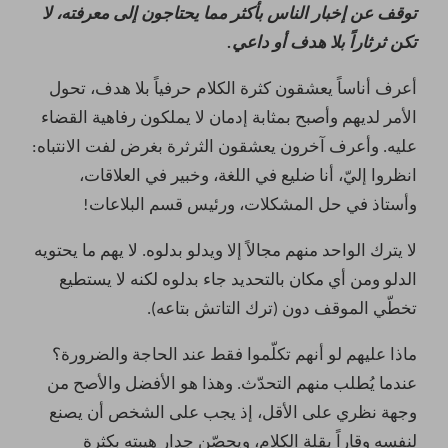
توقف عن إخبار الناس بأكثر مما يحتاجون إلى معرفته، لا
تكن ثرثاراً بلا هدف أو داعي.
أعرف أناساً يعشقون كثرة الكلام حرفياً بلا هدف، تحول
الأمر لديهم وأصبح بمثابة إدمان لا يملكون رفاهية القضاء
عليه. وأعرف آخرون يعشقون الثرثرة بغرض لفت الانتباه:
انظروا إليّ، أنا ضليع في اللغة، وخبير في العلاقات،
وأستاذ في حل المشكلات، ورئيس قسم البلاعات!
لا يترك الواحد منهم مجالاً إلا ويدلو بدلوه. لا يهم ما يحتويه
الدلو ومن أي مكان بالتحديد جاء بدلوه لكنه لا يستطيع
تخطّي الموقف دون (ترك التاتش بتاعه).
ماذا عليهم لو أنهم تكلّموا فقط عند الحاجة والضرورة؟
عندما يُطلب منهم التحدّث. وهذا هو الأفضل والأصح من
وجهة نظري على الأقل، إذ يجب على الشخص أن يصنع
لنفسه وقاراً بقلة الكلام، ويحصّن جدار هيبته بكثرة