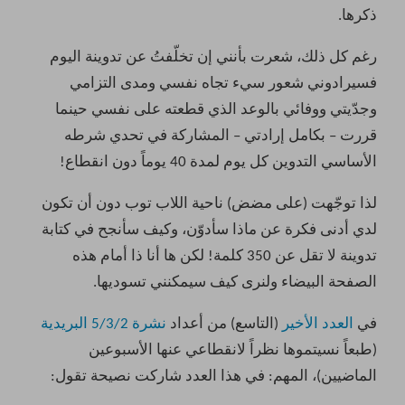
ذكرها.
رغم كل ذلك، شعرت بأنني إن تخلّفتُ عن تدوينة اليوم
فسيرادوني شعور سيء تجاه نفسي ومدى التزامي
وجدّيتي ووفائي بالوعد الذي قطعته على نفسي حينما
قررت – بكامل إرادتي – المشاركة في تحدي شرطه
الأساسي التدوين كل يوم لمدة 40 يوماً دون انقطاع!
لذا توجّهت (على مضض) ناحية اللاب توب دون أن تكون
لدي أدنى فكرة عن ماذا سأدوّن، وكيف سأنجح في كتابة
تدوينة لا تقل عن 350 كلمة! لكن ها أنا ذا أمام هذه
الصفحة البيضاء ولنرى كيف سيمكنني تسوديها.
في
العدد الأخير
(التاسع) من أعداد
نشرة 5/3/2 البريدية
(طبعاً نسيتموها نظراً لانقطاعي عنها الأسبوعين
الماضيين)، المهم: في هذا العدد شاركت نصيحة تقول: