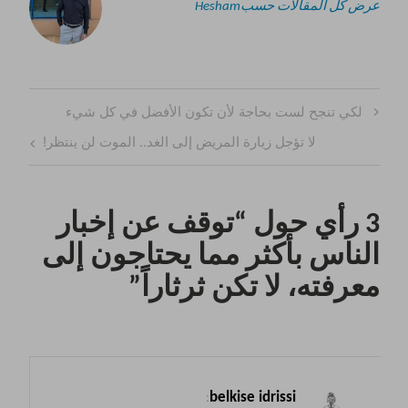
عرض كل المقالات حسبHesham
تصفّح
Previous
لكي تنجح لست بحاجة لأن تكون الأفضل في كل شيء
المقالات
Post
Next
لا تؤجل زيارة المريض إلى الغد.. الموت لن ينتظر!
Post
3 رأي حول “
توقف عن إخبار
الناس بأكثر مما يحتاجون إلى
معرفته، لا تكن ثرثاراً
”
belkise idrissi
: