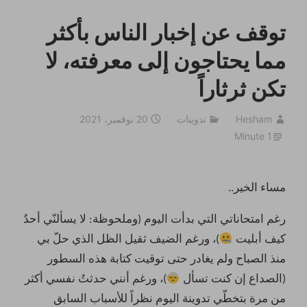
توقف عن إخبار الناس بأكثر
مما يحتاجون إلى معرفته، لا
تكن ثرثاراً
Hesham
تدوينات
20 نوفمبر، 2021
1 Minute
مساء الخير..
رغم امتحاناتي التي بدأت اليوم (وملحوظة: لا يسألنّي أحدٌ
كيف أبليت
)، ورغم الضيف ثقيل الظل الذي حلّ بي
منذ الصباح ولم يغادر حتى توقيت كتابة هذه السطور
(الصداع إن كنت تسأل
)، ورغم أنني حدثتُ نفسي أكثر
من مرة بتخطّي تدوينة اليوم نظراً للأسباب السابق