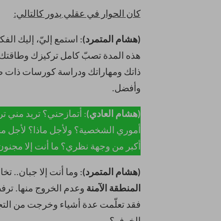
كان الحوار في عقلي يدور كالتالي:
(هشام المتمرد)
هذه المدة تصبّ كامل تركيزك وطاقتك 
ذاتك ومهاراتك ودراسة كورسات ذات صل
وأفضل.
(هشام العادي)
: أتمازحني؟ تريد مني تر
أموري الشخصية؟ ولأجل ماذا؟ لأجل م
أكبر من وجهة نظري؟ ما أنت إلا مجنون
(هشام المتمرد)
: وما أنت إلا جبان..
المنطقة الآمنة
وعدم الخروج منها. ترفض
فقد تعلّمت عدة أشياء وخرجت من التجر