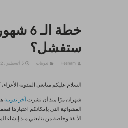
خطة الـ 
ستفشل؟
Hesham
تدوينات
5 أغسطس، 2022
السلام عليكم متابعي المدونة الأعزاء،
شهران مرّا منذ أن نشرت
آخر تدوينة
هن
العشوائية التي بإمكانكم اعتبارها فض
الألفة وخاصة من يتابعني منذ إنشاء ال