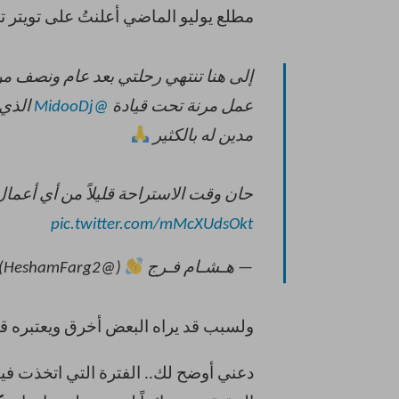
مطلع يوليو الماضي أعلنتُ على تويتر 
إلى هنا تنتهي رحلتي بعد عام ونصف م
عمل مرنة تحت قيادة
@MidooDj
الذي 
مدين له بالكثير
حان وقت الاستراحة قليلاً من أي أعمال
pic.twitter.com/mMcXUdsOkt
— هـشـام فـرج
(@HeshamFarg2)
ولسبب قد يراه البعض أخرق ويعتبره قرار
دعني أوضح لك.. الفترة التي اتخذت فيها