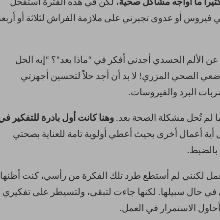
ثيراً ما أواجه مشاكل صحية
، لكن في هذه الفترة استفحل
بني فيروس أو عدوى تجبرني على ملازمة الفراش لثلاثة أو أربعة
عن الألم الجسدي أجدني أفكر في “ماذا بعد”؟ “إيه الحل
وضعي الصحي المزري! لا بد أن أجد حلاً لتحسين أجهزتي
ربات البرد والفيروسات.
 لم تُحل مشكلة الصحة بعد.
وهنا كانت أول بادرة للتفكير في
ل أية أعمال أخرى بحيث أعطي أولوية تامة للعناية بصحتي
 بالضبط.
العمل لكنني لم أستطع طرد تلك الفكرة من رأسي، كنت أظنها
في حال سبيلها. لكنها جاءت لتبقى، ولتسيطر على تفكيري
أحاول الاستمرار في العمل.