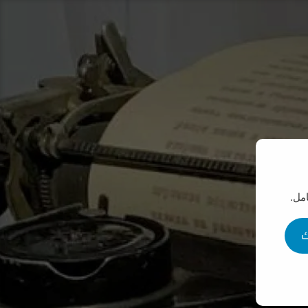
مل.
ك