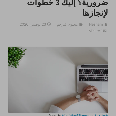
ضرورية؟ إليك 3 خطوات
لإنجازها
Hesham
محتوى مُترجم
23 نوفمبر، 2020
1 Minute
Photo by
NordWood Themes
on
Unsplash