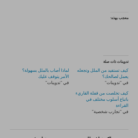
معجب بهذه:
تدوينات ذات صلة
كيف تستفيد من الملل وتجعله
لماذا أصاب بالملل بسهولة؟
يعمل لصالحك؟
الأمر يتوقف عليك
في "تدوينات"
في "تدوينات"
كيف تخلصت من قفلة القاريء
باتباع أسلوب مختلف في
القراءة
في "تجارب شخصية"