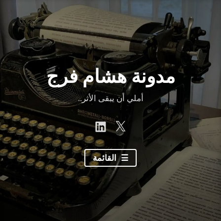
نتقل
لى
لمحتوى
مدونة هشام فرج
أملي أن يبقى الأثر..
linkedin
Twitter
القائمة