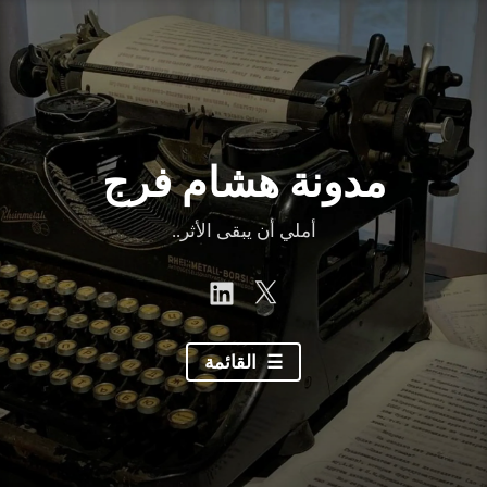
نتقل
لى
لمحتوى
مدونة هشام فرج
أملي أن يبقى الأثر..
linkedin
Twitter
القائمة