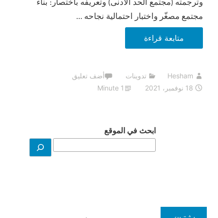
وترجمته (مجتمع الحد الأدنى) وتعريفه باختصار: بناء
مجتمع مصغّر واختبار احتمالية نجاحه …
ماذا
متابعة قراءة
تعرف
عن
Hesham
تدوينات
أضف تعليق
مصطلح
18 نوفمبر، 2021
1 Minute
مجتمع
الحد
الأدنى
ابحث في الموقع
(MVC)؟