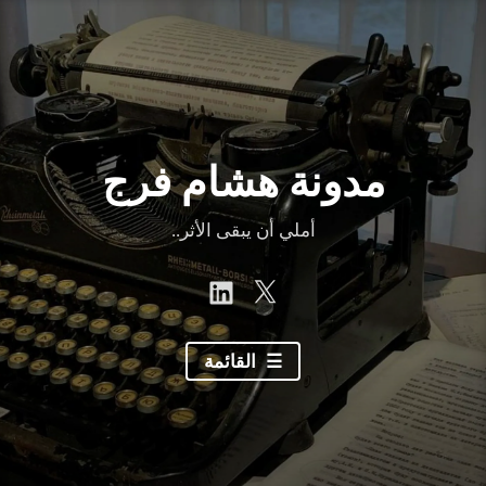
نتقل
لى
لمحتوى
مدونة هشام فرج
أملي أن يبقى الأثر..
linkedin
Twitter
القائمة