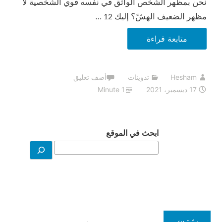
نحن بمظهر الشخص الواثق في نفسه قوي الشخصية لا
مظهر الضعيف الهشّ؟ إليك 12 …
11
متابعة قراءة
نصيحة
لتطوير
Hesham
تدوينات
أضف تعليق
مهاراتك
17 ديسمبر، 2021
1 Minute
الاجتماعية
–
الذكاء
ابحث في الموقع
الاجتماعي