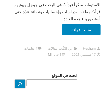
الاستيقاظ مبكراً فبدأتُ في البحث في جوجل ويوتيوب،
قرأتُ مقالات ودراسات وإحصائيات ونصائح عدّة حتى
أستطيع بناء هذه العادة، …
الكتب
متابعة قراءة
الأكثر
مبيعاً
Hesham
عن الكُتب
،
مقالات
7 تعليقات
أحياناً
17 سبتمبر، 2021
1 Minute
تكون
خادعة..
نادي
ابحث في الموقع
الخامسة
صباحاً
كمثال