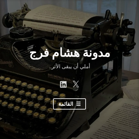
نتقل
لى
لمحتوى
مدونة هشام فرج
أملي أن يبقى الأثر..
linkedin
Twitter
القائمة