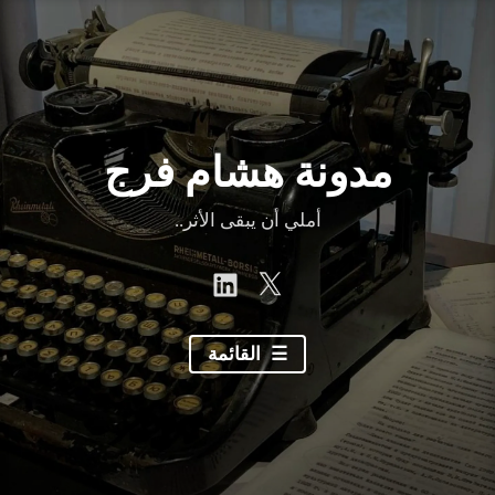
نتقل
لى
لمحتوى
مدونة هشام فرج
أملي أن يبقى الأثر..
linkedin
Twitter
القائمة