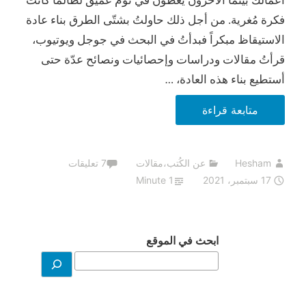
أعمالك بينما الآخرون يغطّون في نوم عميق لطالما كانت
فكرة مُغرية. من أجل ذلك حاولتُ بشتّى الطرق بناء عادة
الاستيقاظ مبكراً فبدأتُ في البحث في جوجل ويوتيوب،
قرأتُ مقالات ودراسات وإحصائيات ونصائح عدّة حتى
أستطيع بناء هذه العادة، …
الكتب
متابعة قراءة
الأكثر
مبيعاً
Hesham
عن الكُتب
،
مقالات
7 تعليقات
أحياناً
17 سبتمبر، 2021
1 Minute
تكون
خادعة..
نادي
ابحث في الموقع
الخامسة
صباحاً
كمثال