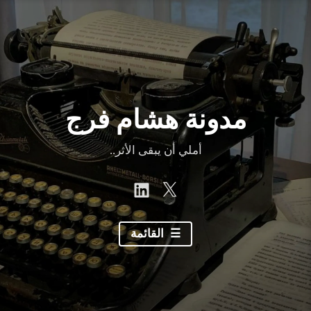
نتقل
لى
لمحتوى
مدونة هشام فرج
أملي أن يبقى الأثر..
linkedin
Twitter
القائمة