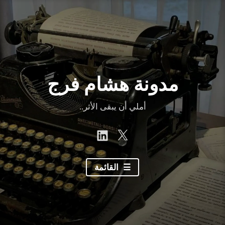
نتقل
لى
لمحتوى
مدونة هشام فرج
أملي أن يبقى الأثر..
linkedin
Twitter
القائمة