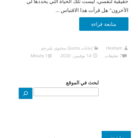
حقيقية لنفسي، ليست تلك الحياة التي يحددها لي
الآخرون" هل قرأت هذا الاقتباس …
17
متابعة قراءة
نصيحة
عليك
Hesham
إجابات Quora
،
محتوى مُترجم
معرفتها
7 تعليقات
14 نوفمبر، 2020
1 Minute
لتعيش
حياة
أكثر
ابحث في الموقع
إنتاجية