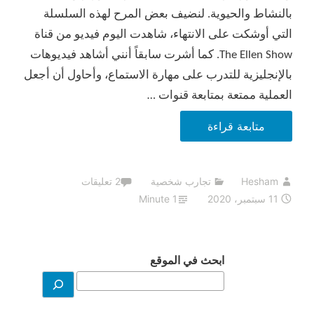
بالنشاط والحيوية. لنضيف بعض المرح لهذه السلسلة
التي أوشكت على الانتهاء، شاهدت اليوم فيديو من قناة
The Ellen Show. كما أشرت سابقاً أنني أشاهد فيديوهات
بالإنجليزية للتدرب على مهارة الاستماع، وأحاول أن أجعل
العملية ممتعة بمتابعة قنوات …
تجربتي
متابعة قراءة
في
الابتعاد
Hesham
تجارب شخصية
2 تعليقات
عن
11 سبتمبر، 2020
1 Minute
الفيس
بوك،
اليوم
ابحث في الموقع
الثالث
عشر.
(أخبار