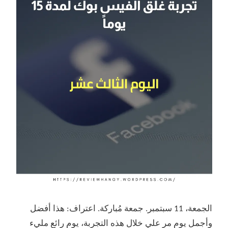
الجمعة، 11 سبتمبر. جمعة مُباركة. اعتراف: هذا أفضل
وأجمل يوم مر علي خلال هذه التجربة، يوم رائع مليء