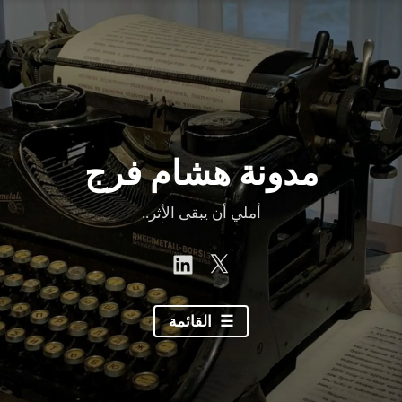
نتقل
لى
لمحتوى
مدونة هشام فرج
أملي أن يبقى الأثر..
linkedin
Twitter
القائمة