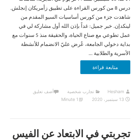
درس 8 من كورس القراءة على تطبيق زأمريكان إنجلش.
شاهدت جزء من كورس أساسيات السيو المقدم من
لينكدإن. خبر جميل: غداً بإذن الله أول مشاركة لي في
عمل تطوعي مع صناع الحياة، والحقيقة منذ 5 سنوات مع
بداية دخولي الجامعة، عُرض عليّ الانضمام للأنشطة
الأسرية والطلابية …
تجربتي
متابعة قراءة
في
الابتعاد
Hesham
تجارب شخصية
أضف تعليق
عن
13 سبتمبر، 2020
1 Minute
الفيس
بوك،
اليوم
الخامس
تجربتي في الابتعاد عن الفيس
عشر.