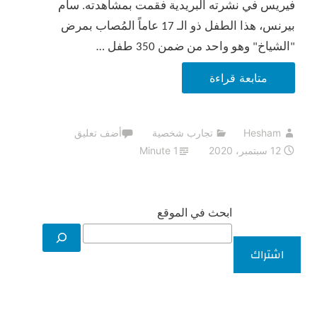
فيريس في نشرته البريدية فقمت بمشاهدته. سام
بيرنس، هذا الطفل ذو الـ 17 عاماً المُصاب بمرض
"الشياخ" وهو واحد من ضمن 350 طفل …
تجربتي
متابعة قراءة
في
الابتعاد
Hesham
تجارب شخصية
أضف تعليق
عن
12 سبتمبر، 2020
1 Minute
الفيس
بوك،
اليوم
ابحث في الموقع
الرابع
عشر.
اشتراك
(تعلموا
الرضا
من
سام)