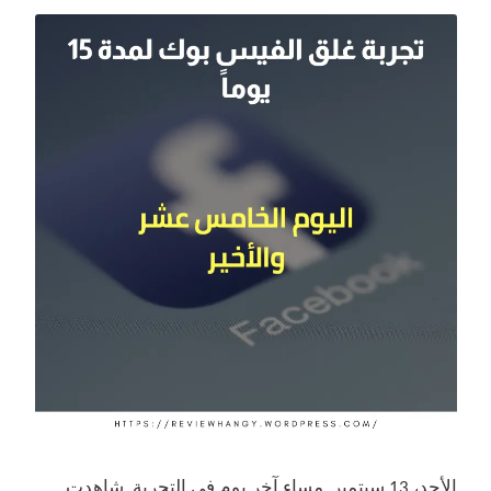
الأحد، 13 سبتمبر. مساء آخر يوم في التجربة. شاهدت