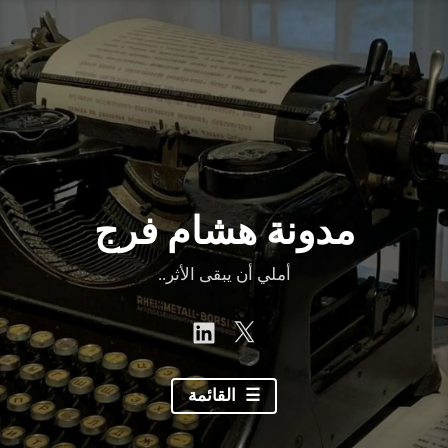
نتقل
لى
لمحتوى
مدونة هشام فرج
أملي أن يبقى الأثر..
linkedin
Twitter
القائمة